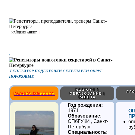
НАЙДЕНО АНКЕТ:
1
1
РЕПЕТИТОР ПОДГОТОВКИ СЕКРЕТАРЕЙ ОКРУГ
ПОРОХОВЫЕ
ВОЗРАСТ |
ПРО
ОБРАЗОВАНИЕ |
МАРИНА ЮРЬЕВНА
РАБОТА
Год рождения:
1971
О
Образование:
ПР
СПбГУКИ , Санкт-
оп
Петербург
ру
Специальность: