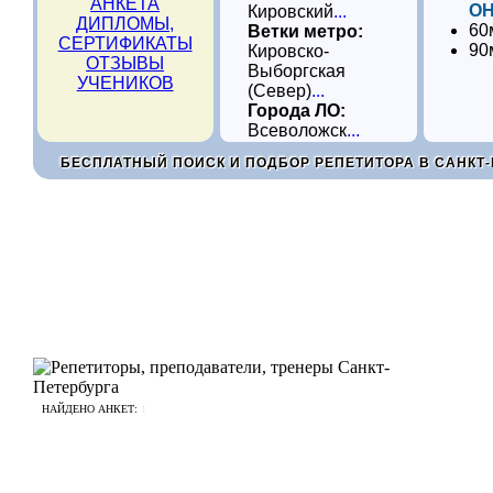
АНКЕТА
ОН
Кировский
...
ДИПЛОМЫ,
60
Ветки метро:
СЕРТИФИКАТЫ
90
Кировско-
ОТЗЫВЫ
Выборгская
УЧЕНИКОВ
(Север)
...
Города ЛО:
Всеволожск
...
БЕСПЛАТНЫЙ ПОИСК И ПОДБОР РЕПЕТИТОРА В САНКТ-
НАЙДЕНО АНКЕТ:
1