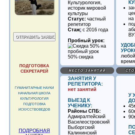
КУ
Культурология,
за
историк мировой
це
культуры
на
Статус:
частный
по
репетитор
аб
Стаж
:
с 2016 года
ВУ
Пробный урок:
УДОБ
УРОК
любой
50% скидка
время
ПОДГОТОВКА
СЕКРЕТАРЕЙ
МЕСТО ЗАНЯТИЙ
СТО
ЗАНЯТИЯ У
РЕПЕТИТОРА:
ГУМАНИТАРНЫЕ НАУКИ
нет занятий
НАЧАЛЬНАЯ ШКОЛА
У 
КУЛЬТУРОЛОГИЯ
ВЫЕЗД К
ДО
ПОДГОТОВКА
УЧЕНИКУ:
45
ИСКУССТВОВЕДОВ
Районы СПБ:
60
Адмиралтейский
90
Василеостровский
ПО
Выборгский
ПОДРОБНАЯ
СЕ
Калининский