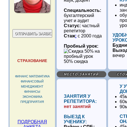
наук, доцент
ин
зан
Специальность:
обу
бухгалтерский
пр
учет и аудит
ур
Статус:
частный
репетитор
УДОБ
Стаж
:
с 2000 года
УРОК
Будни
Пробный урок:
Выхо
вечер
СТРАХОВАНИЕ
50% скидка
МЕСТО ЗАНЯТИЙ
СТО
ФИНАНС МАТЕМАТИКА
ФИНАНСОВЫЙ
У 
МЕНЕДЖМЕНТ
ДО
ФИНАНСЫ
ЗАНЯТИЯ У
45м
ЭКОНОМИКА
РЕПЕТИТОРА:
60м
ПРЕДПРИЯТИЯ
нет занятий
90м
СТ
ВЫЕЗД К
ОН
ПОДРОБНАЯ
УЧЕНИКУ:
45м
АНКЕТА
Районы СПБ: