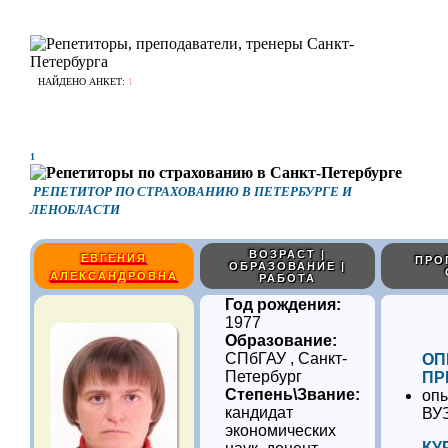
НАЙДЕНО АНКЕТ:
1
1
РЕПЕТИТОР ПО СТРАХОВАНИЮ В ПЕТЕРБУРГЕ И
ЛЕНОБЛАСТИ
ВОЗРАСТ |
ЕВГЕНИЯ
ПРО
ОБРАЗОВАНИЕ |
АЛЕКСАНДРОВНА
РАБОТА
Год рождения:
1977
Образование:
СПбГАУ , Санкт-
ОП
Петербург
ПР
Степень\Звание:
опы
кандидат
ВУ
экономических
КУ