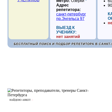
Метро:
Озерки
*
60
Адрес
90
репетитора:
К
санкт-петербург
О
пр.Энгельса 97
не
ВЫЕЗД К
УЧЕНИКУ:
нет занятий
БЕСПЛАТНЫЙ ПОИСК И ПОДБОР РЕПЕТИТОРА В САНКТ-
НАЙДЕНО АНКЕТ:
1