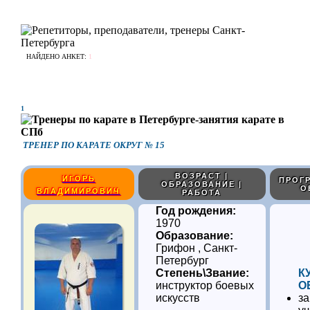
НАЙДЕНО АНКЕТ:
1
1
ТРЕНЕР ПО КАРАТЕ ОКРУГ № 15
ВОЗРАСТ |
ИГОРЬ
ПРОГР
ОБРАЗОВАНИЕ |
О
ВЛАДИМИРОВИЧ
РАБОТА
Год рождения:
1970
Образование:
Грифон , Санкт-
Петербург
Степень\Звание:
К
инструктор боевых
О
искусств
за