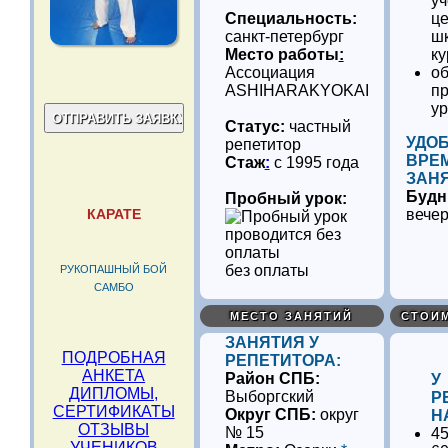
у
Специальность:
це
санкт-петербург
шк
Место работы
:
ку
Ассоциация
об
ASHIHARAKYOKAI
п
у
Статус:
частный
УДО
репетитор
ВРЕ
Стаж
:
с 1995 года
ЗАН
Будн
Пробный урок:
КАРАТЕ
вече
без оплаты
РУКОПАШНЫЙ БОЙ
САМБО
МЕСТО ЗАНЯТИЙ
СТОИ
ЗАНЯТИЯ У
ПОДРОБНАЯ
РЕПЕТИТОРА:
АНКЕТА
Район СПБ:
У
ДИПЛОМЫ,
Выборгский
Р
СЕРТИФИКАТЫ
Округ СПБ:
округ
Н
ОТЗЫВЫ
№ 15
45
УЧЕНИКОВ