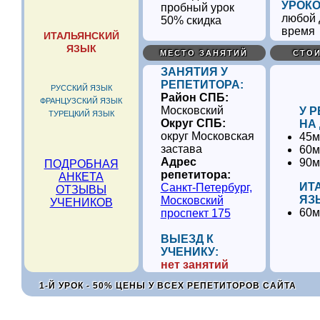
УРОКО
любой 
50% скидка
время
ИТАЛЬЯНСКИЙ
ЯЗЫК
МЕСТО ЗАНЯТИЙ
СТОИ
ЗАНЯТИЯ У
РЕПЕТИТОРА:
РУССКИЙ ЯЗЫК
Район СПБ:
ФРАНЦУЗСКИЙ ЯЗЫК
Московский
У 
ТУРЕЦКИЙ ЯЗЫК
Округ СПБ:
НА
округ Московская
45м
застава
60м
Адрес
90м
ПОДРОБНАЯ
репетитора:
АНКЕТА
ИТ
Санкт-Петербург,
ОТЗЫВЫ
ЯЗ
Московский
УЧЕНИКОВ
60м
проспект 175
ВЫЕЗД К
УЧЕНИКУ:
нет занятий
1-Й УРОК - 50% ЦЕНЫ У ВСЕХ РЕПЕТИТОРОВ САЙТА