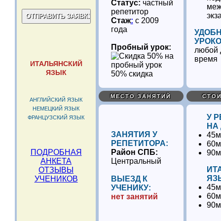
Статус:
частный
меж
репетитор
экз
Стаж
:
с 2009
года
УДОБ
УРОКО
Пробный урок:
любой 
время
ИТАЛЬЯНСКИЙ
ЯЗЫК
50% скидка
МЕСТО ЗАНЯТИЙ
СТОИ
АНГЛИЙСКИЙ ЯЗЫК
НЕМЕЦКИЙ ЯЗЫК
У 
ФРАНЦУЗСКИЙ ЯЗЫК
НА
ЗАНЯТИЯ У
45м
РЕПЕТИТОРА:
60м
ПОДРОБНАЯ
Район СПБ:
90м
АНКЕТА
Центральный
ИТ
ОТЗЫВЫ
ЯЗ
УЧЕНИКОВ
ВЫЕЗД К
45м
УЧЕНИКУ:
60м
нет занятий
90м