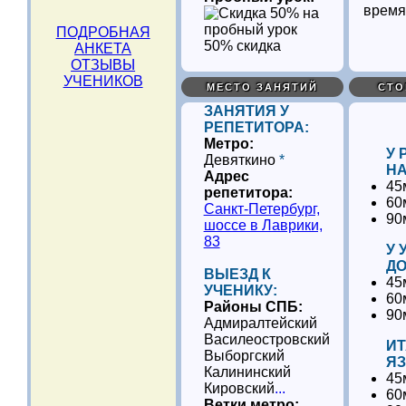
время
ПОДРОБНАЯ
50% скидка
АНКЕТА
ОТЗЫВЫ
УЧЕНИКОВ
МЕСТО ЗАНЯТИЙ
СТО
ЗАНЯТИЯ У
РЕПЕТИТОРА:
Метро:
У 
Девяткино
*
НА
Адрес
45
репетитора:
60
Санкт-Петербург,
90
шоссе в Лаврики,
83
У 
ДО
ВЫЕЗД К
45
УЧЕНИКУ:
60
Районы СПБ:
90
Адмиралтейский
Василеостровский
И
Выборгский
ЯЗ
Калининский
45
Кировский
...
60
Ветки метро: