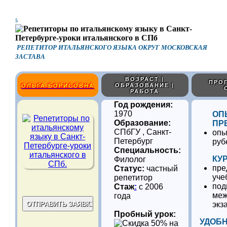
5
РЕПЕТИТОР ИТАЛЬЯНСКОГО ЯЗЫКА ОКРУГ МОСКОВСКАЯ
ЗАСТАВА
ВОЗРАСТ |
ПРОГ
ОБРАЗОВАНИЕ |
ОЛЬГА БОРИСОВНА
РАБОТА
Год рождения:
1970
ОП
Образование:
ПР
СПбГУ , Санкт-
опы
Петербург
руб
Специальность:
КУ
Филолог
пре
Статус:
частный
уче
репетитор
под
Стаж
:
с 2006
меж
года
экз
Пробный урок:
УДОБ