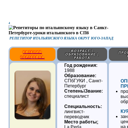
4
РЕПЕТИТОР ИТАЛЬЯНСКОГО ЯЗЫКА ОКРУГ ЮГО-ЗАПАД
ВОЗРАСТ |
ЕВГЕНИЯ
ПРО
ОБРАЗОВАНИЕ |
СЕРГЕЕВНА
РАБОТА
Год рождения:
1988
Образование:
СПбГУКИ , Санкт-
ОП
Петербург
ПР
Степень\Звание:
пр
специалист
вы
об
Специальность:
КУ
лингвист-
зан
переводчик
цен
Место работы
:
на 
La Perla