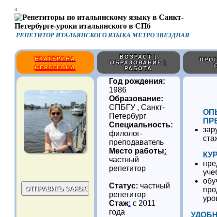
3
РЕПЕТИТОР ИТАЛЬЯНСКОГО ЯЗЫКА МЕТРО ЗВЕЗДНАЯ
ВОЗРАСТ |
ЕКАТЕРИНА
ПРОГ
ОБРАЗОВАНИЕ |
СЕРГЕЕВНА
РАБОТА
Год рождения:
1986
Образование:
СПБГУ , Санкт-
ОП
Петербург
ПР
Специальность:
зар
филолог-
ста
преподаватель
Место работы
:
КУ
частный
пре
репетитор
уче
обу
Статус:
частный
про
репетитор
уро
Стаж
:
с 2011
года
УДОБ