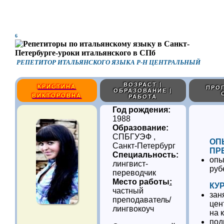
6
РЕПЕТИТОР ИТАЛЬЯНСКОГО ЯЗЫКА Р-Н ЦЕНТРАЛЬНЫЙ
ВОЗРАСТ |
КРИСТИНА
ПРОГ
ОБРАЗОВАНИЕ |
ВИКТОРОВНА
РАБОТА
Год рождения:
1988
Образование:
СПБГУЭФ ,
ОП
Санкт-Петербург
ПР
Специальность:
опы
лингвист-
руб
переводчик
Место работы
:
КУ
частный
зан
преподаватель/
цен
лингвокоуч
на 
под