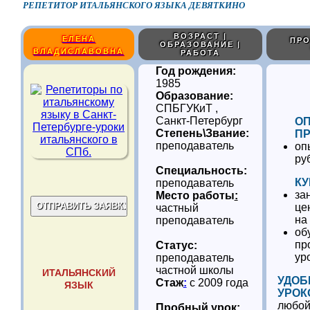
РЕПЕТИТОР ИТАЛЬЯНСКОГО ЯЗЫКА ДЕВЯТКИНО
ВОЗРАСТ |
ЕЛЕНА
ПРО
ОБРАЗОВАНИЕ |
ВЛАДИСЛАВОВНА
РАБОТА
Год рождения:
1985
Образование:
СПБГУКиТ ,
Санкт-Петербург
О
Степень\Звание:
ПР
преподаватель
оп
ру
Специальность:
КУ
преподаватель
за
Место работы
:
це
частный
на
преподаватель
об
пр
Статус:
ур
преподаватель
частной школы
ИТАЛЬЯНСКИЙ
УДОБ
Стаж
:
с 2009 года
ЯЗЫК
УРОК
любой
Пробный урок: