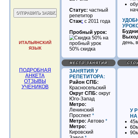
обу
нач
Статус:
частный
репетитор
УДОБ
Стаж
:
с 2011 года
УРОК
Будни
Пробный урок:
Выхо
день, 
ИТАЛЬЯНСКИЙ
ЯЗЫК
50% скидка
МЕСТО ЗАНЯТИЙ
СТО
ПОДРОБНАЯ
ЗАНЯТИЯ У
АНКЕТА
РЕПЕТИТОРА:
ОТЗЫВЫ
Район СПБ:
УЧЕНИКОВ
Красносельский
Округ СПБ:
округ
Юго-Запад
Метро:
Ленинский
У 
Проспект
*
НА
Метро:
Автово
*
45м
Метро:
60м
Кировский
90м
Завод
*