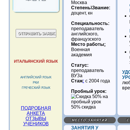
Москва
Степень\Звание:
доцент, кн
Специальность:
преподаватель
английского,
французского
Место работы
:
Военная
академия
ИТАЛЬЯНСКИЙ ЯЗЫК
Статус:
преподаватель
УД
ВУЗа
УР
АНГЛИЙСКИЙ ЯЗЫК
Стаж
:
с 2004 года
люб
РКИ
вр
ГРЕЧЕСКИЙ ЯЗЫК
Пробный урок:
50% скидка
ПОДРОБНАЯ
АНКЕТА
ОТЗЫВЫ
МЕСТО ЗАНЯТИЙ
С
УЧЕНИКОВ
ЗАНЯТИЯ У