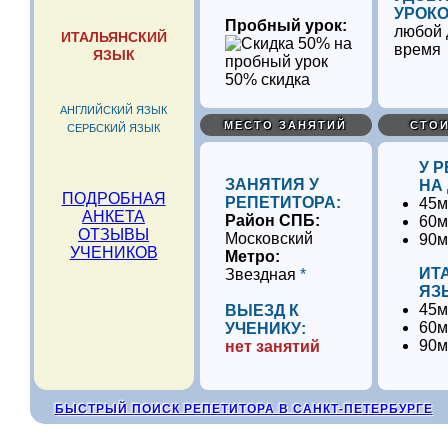
УРОКО
Пробный урок:
любой 
ИТАЛЬЯНСКИЙ
время
ЯЗЫК
50% скидка
АНГЛИЙСКИЙ ЯЗЫК
МЕСТО ЗАНЯТИЙ
СТОИ
СЕРБСКИЙ ЯЗЫК
У 
ЗАНЯТИЯ У
НА
ПОДРОБНАЯ
РЕПЕТИТОРА:
45м
АНКЕТА
Район СПБ:
60м
ОТЗЫВЫ
Московский
90м
УЧЕНИКОВ
Метро:
ИТ
Звездная
*
ЯЗ
45м
ВЫЕЗД К
60м
УЧЕНИКУ:
90м
нет занятий
БЫСТРЫЙ ПОИСК РЕПЕТИТОРА В САНКТ-ПЕТЕРБУРГЕ