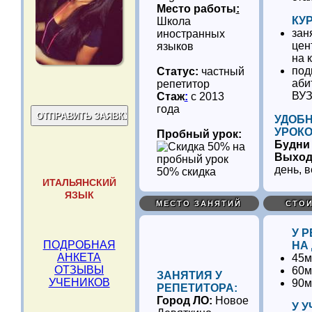
Место работы
:
КУ
Школа
зан
иностранных
цен
языков
на 
под
Статус:
частный
аби
репетитор
ВУ
Стаж
:
с 2013
года
УДОБ
УРОКО
Пробный урок:
Будни
Выхо
день, 
50% скидка
ИТАЛЬЯНСКИЙ
ЯЗЫК
МЕСТО ЗАНЯТИЙ
СТОИ
У 
ПОДРОБНАЯ
НА
АНКЕТА
45м
ОТЗЫВЫ
60м
ЗАНЯТИЯ У
УЧЕНИКОВ
90м
РЕПЕТИТОРА:
Город ЛО:
Новое
У 