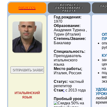
ВОЗРАСТ |
ПРО
ОБРАЗОВАНИЕ |
GIOVANNI
РАБОТА
Год рождения:
1970
Образование:
Академия Турина ,
Турин (Италия)
О
Степень\Звание:
ПР
Бакалавр
оп
ру
Специальность:
КУ
Преподаватель
за
итальянского
це
языка
на
Место работы
:
по
Италия, Россия
ме
эк
Статус:
частный
репетитор
УДОБ
Стаж
:
с 2013 года
ИТАЛЬЯНСКИЙ
УРОК
ЯЗЫК
любой
Пробный урок:
время