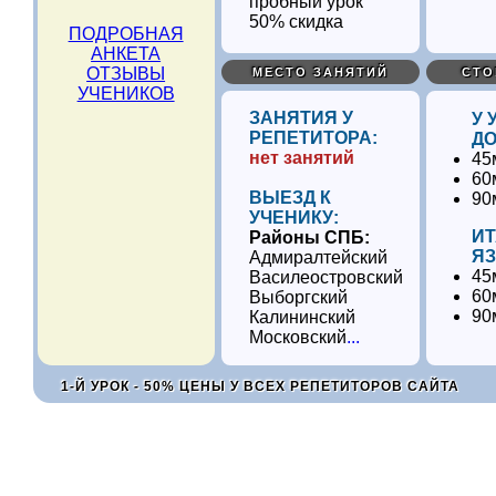
50% скидка
ПОДРОБНАЯ
АНКЕТА
ОТЗЫВЫ
МЕСТО ЗАНЯТИЙ
СТО
УЧЕНИКОВ
ЗАНЯТИЯ У
У 
РЕПЕТИТОРА:
ДО
нет занятий
45
60
ВЫЕЗД К
90
УЧЕНИКУ:
И
Районы СПБ:
ЯЗ
Адмиралтейский
45
Василеостровский
60
Выборгский
90
Калининский
Московский
...
1-Й УРОК - 50% ЦЕНЫ У ВСЕХ РЕПЕТИТОРОВ САЙТА