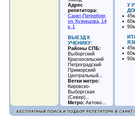
Адрес
У 
репетитора:
ДО
Санкт-Петербург,
45м
ул. Кузнецова, 14
60м
к. 1
90м
ИТ
ВЫЕЗД К
ЯЗ
УЧЕНИКУ:
45м
Районы СПБ:
60м
Выборгский
90м
Красносельский
Петроградский
Приморский
Центральный
...
Ветки метро:
Кировско-
Выборгская
(Север)
...
Метро:
Автово
...
БЕСПЛАТНЫЙ ПОИСК И ПОДБОР РЕПЕТИТОРА В САНКТ-