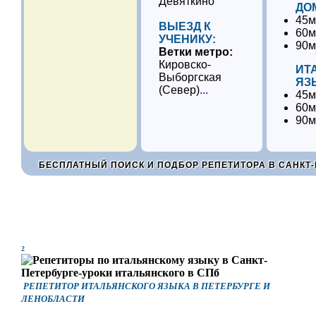
Девяткино
ДО
45м
ВЫЕЗД К
60м
УЧЕНИКУ:
90м
Ветки метро:
Кировско-
ИТ
Выборгская
ЯЗ
(Север)
...
45м
60м
90м
БЕСПЛАТНЫЙ ПОИСК И ПОДБОР РЕПЕТИТОРА В САНКТ-
2
РЕПЕТИТОР ИТАЛЬЯНСКОГО ЯЗЫКА В ПЕТЕРБУРГЕ И
ЛЕНОБЛАСТИ