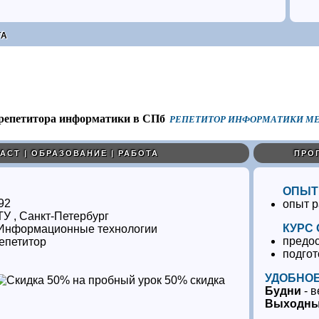
ТА
РЕПЕТИТОР ИНФОРМАТИКИ МЕ
АСТ | ОБРАЗОВАНИЕ | РАБОТА
ПРО
ОПЫТ
92
опыт 
У , Санкт-Петербург
КУРС
Информационные технологии
предо
епетитор
подгот
УДОБНОЕ
50% скидка
Будни
- в
Выходн