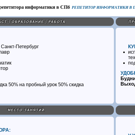
РЕПЕТИТОР ИНФОРМАТИКИ В П
АСТ | ОБРАЗОВАНИЕ | РАБОТА
ПР
 Санкт-Петербург
КУ
лавр
ис
те
матик
по
итор
УДОБ
Будн
Выхо
50% скидка
МЕСТО ЗАНЯТИЙ
ОРА: