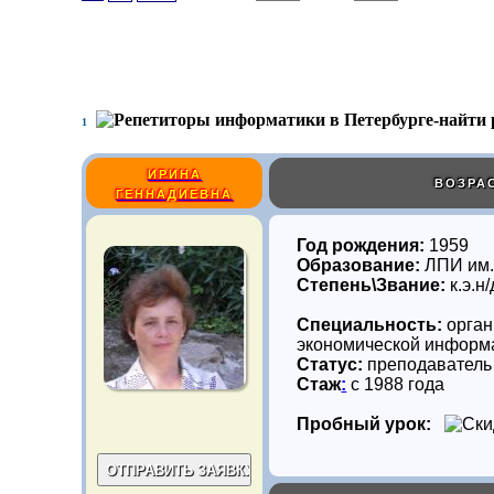
1
ИРИНА
ВОЗРАС
ГЕННАДИЕВНА
Год рождения:
1959
Образование:
ЛПИ им.
Степень\Звание:
к.э.н
Специальность:
орган
экономической информ
Статус:
преподаватель
Стаж
:
с 1988 года
Пробный урок: