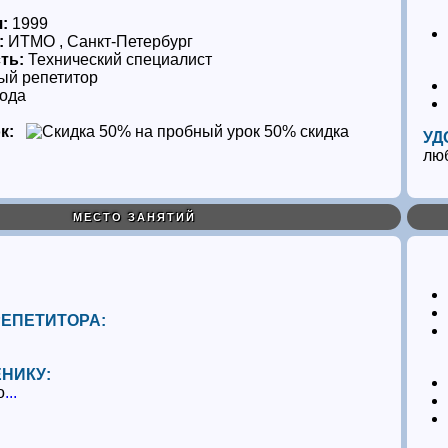
я:
1999
:
ИТМО , Санкт-Петербург
ть:
Технический специалист
ый репетитор
года
к:
50% скидка
УД
лю
МЕСТО ЗАНЯТИЙ
РЕПЕТИТОРА:
ЕНИКУ:
о
...