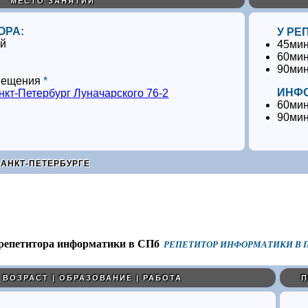
МЕСТО ЗАНЯТИЙ
ОРА:
У РЕ
ий
45мин
60мин
90мин
вещения
*
ИНФО
кт-Петербург Луначарского 76-2
60мин
90мин
САНКТ-ПЕТЕРБУРГЕ
РЕПЕТИТОР ИНФОРМАТИКИ В П
ВОЗРАСТ | ОБРАЗОВАНИЕ | РАБОТА
П