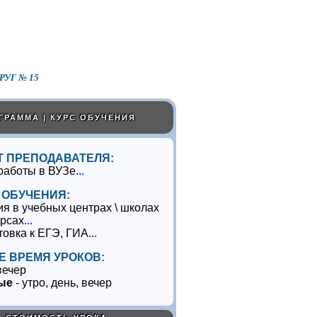
УГ № 15
ГРАММА | КУРС ОБУЧЕНИЯ
 ПРЕПОДАВАТЕЛЯ:
работы в ВУЗе
...
 ОБУЧЕНИЯ:
ия в учебных центрах \ школах
урсах
...
товка к ЕГЭ, ГИА
...
Е ВРЕМЯ УРОКОВ:
вечер
ые
- утро, день, вечер