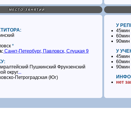
МЕСТО ЗАНЯТИЙ
У РЕП
ЕТИТОРА:
45мин
инский
60мин
90мин
ловск
*
а:
Санкт-Петербург, Павловск, Слуцкая 9
У УЧЕ
45мин
У:
60мин
иралтейский Пушкинский Фрунзенский
90мин
ой округ
...
ИНФО
ковско-Петроградская (Юг)
нет з
.