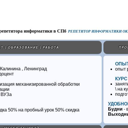
РЕПЕТИТОР ИНФОРМАТИКИ ОКР
Т | ОБРАЗОВАНИЕ | РАБОТА
ПРО
ОПЫТ
Калинина , Ленинград
опыт 
/доцент
КУРС
занят
изация механизированной обработки
\ на к
ации
подго
 ВУЗа
УДОБНО
Будни
- 
50% скидка
Выходн