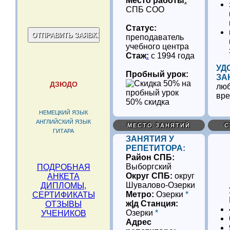
Место работы
:
СПБ СОО
Статус:
преподаватель
учебного центра
Стаж
:
с 1994 года
УД
Пробный урок:
ЗА
ДЗЮДО
люб
вр
50% скидка
НЕМЕЦКИЙ ЯЗЫК
АНГЛИЙСКИЙ ЯЗЫК
МЕСТО ЗАНЯТИЙ
С
ГИТАРА
ЗАНЯТИЯ У
РЕПЕТИТОРА:
Район СПБ:
Выборгский
ПОДРОБНАЯ
Округ СПБ:
округ
АНКЕТА
Шувалово-Озерки
ДИПЛОМЫ,
Метро:
Озерки
*
СЕРТИФИКАТЫ
ж|д Станция:
ОТЗЫВЫ
Озерки
*
УЧЕНИКОВ
Адрес