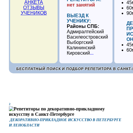
АНКЕТА
45
нет занятий
ОТЗЫВЫ
60
УЧЕНИКОВ
90
ВЫЕЗД К
УЧЕНИКУ:
ДЕ
Районы СПБ:
П
Адмиралтейский
И
Василеостровский
ОН
Выборгский
45
Калининский
60
Кировский
...
БЕСПЛАТНЫЙ ПОИСК И ПОДБОР РЕПЕТИТОРА В САНКТ-
2
ДЕКОРАТИВНО-ПРИКЛАДНОЕ ИСКУССТВО В ПЕТЕРБУРГЕ
И ЛЕНОБЛАСТИ