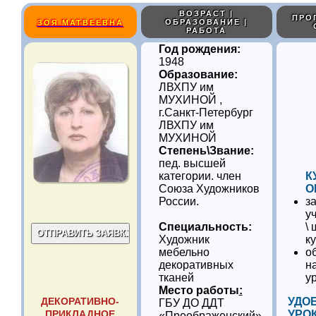
ВОЗРАСТ |
ПРО
ОБРАЗОВАНИЕ |
ЗОЯ МАТВЕЕВНА
РАБОТА
Год рождения:
1948
Образование:
ЛВХПУ им
МУХИНОЙ ,
г.Санкт-Петербург
ЛВХПУ им
МУХИНОЙ
Степень\Звание:
пед. высшей
категории. член
К
Союза Художников
О
России.
з
у
Специальность:
\ 
Художник
к
мебельно
о
декоративных
н
тканей
у
Место работы
:
ДЕКОРАТИВНО-
УДО
ГБУ ДО ДДТ
ПРИКЛАДНОЕ
УРО
«Преображенский»