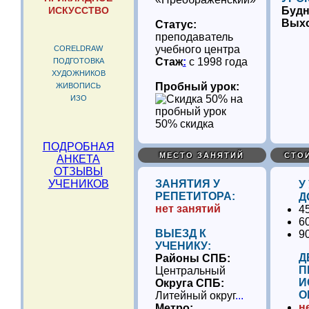
ИСКУССТВО
Буд
Вых
Статус:
преподаватель
учебного центра
CORELDRAW
Стаж
:
с 1998 года
ПОДГОТОВКА
ХУДОЖНИКОВ
Пробный урок:
ЖИВОПИСЬ
ИЗО
50% скидка
ПОДРОБНАЯ
МЕСТО ЗАНЯТИЙ
СТО
АНКЕТА
ОТЗЫВЫ
УЧЕНИКОВ
ЗАНЯТИЯ У
У
РЕПЕТИТОРА:
Д
нет занятий
4
6
ВЫЕЗД К
9
УЧЕНИКУ:
Д
Районы СПБ:
П
Центральный
И
Округа СПБ:
О
Литейный округ
...
н
Метро: