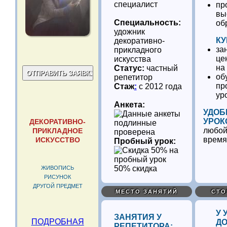
специалист
пр
вы
Специальность:
об
удожник
КУ
декоративно-
за
прикладного
це
искусства
на
Статус:
частный
об
репетитор
пр
Стаж
:
с 2012 года
ур
Анкета:
УДОБ
УРОК
ДЕКОРАТИВНО-
любой
ПРИКЛАДНОЕ
проверена
время
ИСКУССТВО
Пробный урок:
50% скидка
ЖИВОПИСЬ
РИСУНОК
ДРУГОЙ ПРЕДМЕТ
МЕСТО ЗАНЯТИЙ
СТО
У 
ЗАНЯТИЯ У
ПОДРОБНАЯ
ДО
РЕПЕТИТОРА: