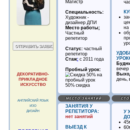
Магистр
ча
КУ
Специальность:
за
Художник -
це
дизайнер ДПИ
на
Место работы
:
об
Частный
пр
репетитор
ур
Статус:
частный
УДОБ
репетитор
УРОК
Стаж
:
с 2011 года
Будн
вечер
Пробный урок:
Выхо
ДЕКОРАТИВНО-
день, 
ПРИКЛАДНОЕ
ИСКУССТВО
50% скидка
МЕСТО ЗАНЯТИЙ
СТО
АНГЛИЙСКИЙ ЯЗЫК
ЗАНЯТИЯ У
ИЗО
РЕПЕТИТОРА:
ДИЗАЙН
У 
нет занятий
ДО
45
ВЫЕЗД К
60