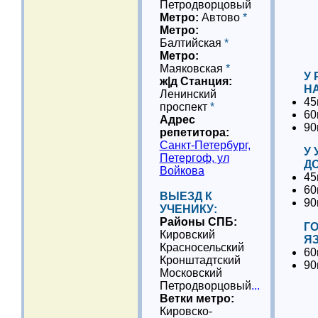
Петродворцовый
Метро:
Автово
*
Метро:
Балтийская
*
Метро:
Маяковская
*
У
ж|д Станция:
НА
Ленинский
45
проспект
*
60
Адрес
90
репетитора:
Санкт-Петербург,
У 
Петергоф, ул
ДО
Войкова
45
60
ВЫЕЗД К
90
УЧЕНИКУ:
Районы СПБ:
Г
Кировский
Я
Красносельский
60
Кронштадтский
90
Московский
Петродворцовый
...
Ветки метро:
Кировско-