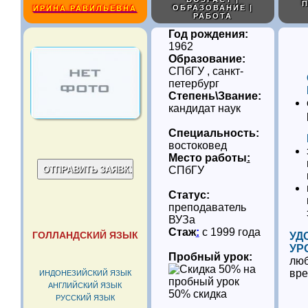
П
ОБРАЗОВАНИЕ |
ИРИНА РАВИЛЬЕВНА
РАБОТА
Год рождения:
1962
Образование:
СПбГУ , санкт-
петербург
Степень\Звание:
кандидат наук
Специальность:
востоковед
Место работы
:
СПбГУ
Статус:
преподаватель
ВУЗа
Стаж
:
с 1999 года
ГОЛЛАНДСКИЙ ЯЗЫК
УД
УР
Пробный урок:
люб
вр
ИНДОНЕЗИЙСКИЙ ЯЗЫК
АНГЛИЙСКИЙ ЯЗЫК
50% скидка
РУССКИЙ ЯЗЫК