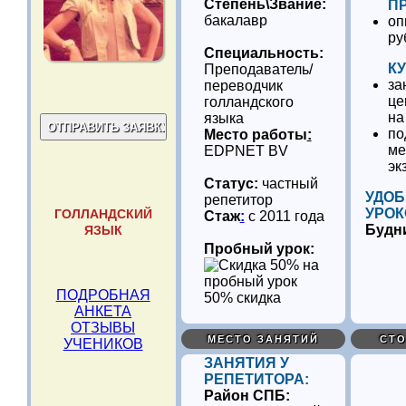
Степень\Звание:
П
бакалавр
оп
ру
Специальность:
К
Преподаватель/
за
переводчик
це
голландского
на
языка
по
Место работы
:
ме
EDPNET BV
эк
Статус:
частный
УДОБ
репетитор
УРОК
ГОЛЛАНДСКИЙ
Стаж
:
с 2011 года
Будн
ЯЗЫК
Пробный урок:
ПОДРОБНАЯ
50% скидка
АНКЕТА
ОТЗЫВЫ
МЕСТО ЗАНЯТИЙ
СТО
УЧЕНИКОВ
ЗАНЯТИЯ У
РЕПЕТИТОРА:
Район СПБ: