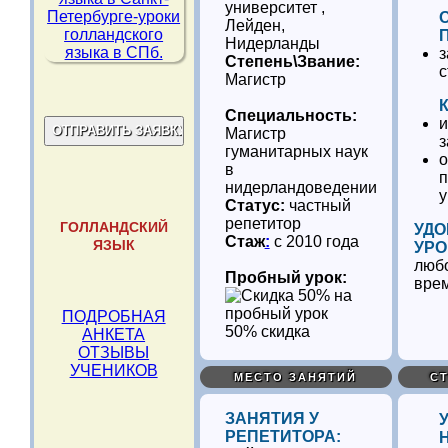
университет ,
Лейден,
Нидерланды
з
Степень\Звание:
с
Магистр
Специальность:
и
Магистр
з
гуманитарных наук
о
в
п
нидерландоведении
у
Статус:
частный
репетитор
ГОЛЛАНДСКИЙ
УДО
Стаж
:
с 2010 года
ЯЗЫК
УРО
любо
Пробный урок:
вре
ПОДРОБНАЯ
50% скидка
АНКЕТА
ОТЗЫВЫ
УЧЕНИКОВ
МЕСТО ЗАНЯТИЙ
С
ЗАНЯТИЯ У
РЕПЕТИТОРА: