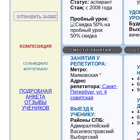
у
Статус:
аспирант
Стаж
:
с 2008 года
УДО
УРО
Пробный урок:
Буд
Вых
вече
50% скидка
КОМПОЗИЦИЯ
МЕСТО ЗАНЯТИЙ
СТ
ЗАНЯТИЯ У
РЕПЕТИТОРА:
СОЛЬФЕДЖИО
Метро:
ФОРТЕПИАНО
Н
Маяковская
*
4
Адрес
6
репетитора:
Санкт-
9
ПОДРОБНАЯ
Петербург, ул. 4
АНКЕТА
советская
У
ОТЗЫВЫ
Д
УЧЕНИКОВ
ВЫЕЗД К
4
УЧЕНИКУ:
6
Районы СПБ:
9
Адмиралтейский
Василеостровский
У
Выборгский
н