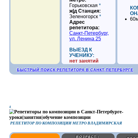
Горьковская
*
КО
ж|д Станция:
ОН
Зеленогорск
*
60м
Адрес
репетитора:
Санкт-Петербург,
ул. Ленина 25
ВЫЕЗД К
УЧЕНИКУ:
нет занятий
БЫСТРЫЙ ПОИСК РЕПЕТИТОРА В САНКТ-ПЕТЕРБУРГЕ
4
РЕПЕТИТОР ПО КОМПОЗИЦИИ МЕТРО ВЛАДИМИРСКАЯ
ВОЗРАСТ |