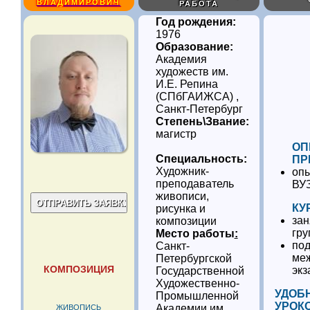
ВЛАДИМИРОВИЧ
РАБОТА
Год рождения:
1976
Образование:
Академия
художеств им.
И.Е. Репина
(СПбГАИЖСА) ,
Санкт-Петербург
Степень\Звание:
магистр
ОП
Специальность:
ПР
Художник-
опы
преподаватель
ВУ
живописи,
КУ
рисунка и
зан
композиции
гру
Место работы
:
под
Санкт-
ме
Петербургской
КОМПОЗИЦИЯ
эк
Государственной
Художественно-
УДОБ
Промышленной
УРОК
Академии им.
ЖИВОПИСЬ