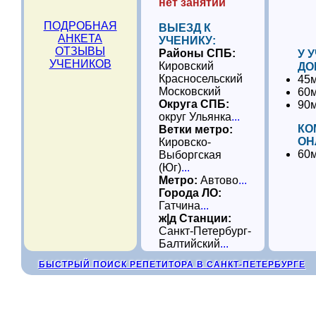
нет занятий
ПОДРОБНАЯ
ВЫЕЗД К
АНКЕТА
УЧЕНИКУ:
ОТЗЫВЫ
Районы СПБ:
У 
УЧЕНИКОВ
Кировский
ДО
Красносельский
45м
Московский
60м
Округа СПБ:
90м
округ Ульянка
...
КО
Ветки метро:
ОН
Кировско-
60м
Выборгская
(Юг)
...
Метро:
Автово
...
Города ЛО:
Гатчина
...
ж|д Станции:
Санкт-Петербург-
Балтийский
...
БЫСТРЫЙ ПОИСК РЕПЕТИТОРА В САНКТ-ПЕТЕРБУРГЕ