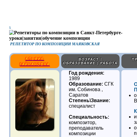
5
РЕПЕТИТОР ПО КОМПОЗИЦИИ МАЯКОВСКАЯ
АЛЬФИЯ
ВОЗРАСТ |
П
ОБРАЗОВАНИЕ | РАБОТА
ГАЙНАНОВНА
Год рождения:
1989
Образование:
СГК
им. Собинова ,
Саратов
о
Степень\Звание:
В
специалист
К
и
Специальность:
з
композитор,
о
преподаватель
п
композиции