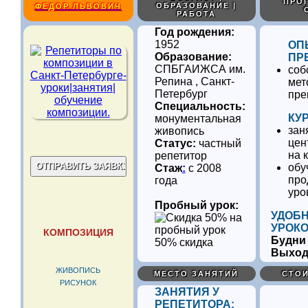
ПРОГ
ОБРАЗОВАНИЕ |
ФЕДОР ЛЬВОВИЧ
РАБОТА
Год рождения:
1952
ОП
Образование:
ПР
СПБГАИЖСА им.
соб
Репина , Санкт-
мет
Петербург
пре
Специальность:
КУ
монументальная
зан
живопись
цен
Статус:
частный
на 
репетитор
обу
Стаж
:
с 2008
про
года
уро
Пробный урок:
УДОБ
УРОКО
КОМПОЗИЦИЯ
Будни
50% скидка
Выхо
ЖИВОПИСЬ
МЕСТО ЗАНЯТИЙ
СТОИ
РИСУНОК
ЗАНЯТИЯ У
РЕПЕТИТОРА: