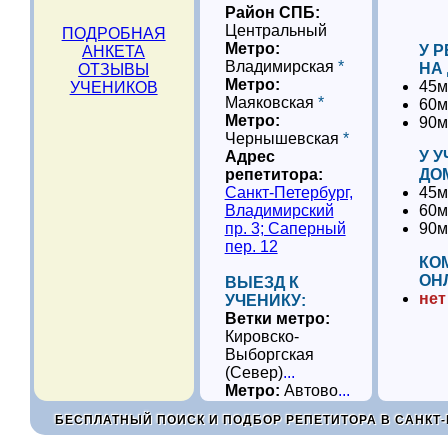
Район СПБ:
Центральный
ПОДРОБНАЯ
Метро:
У 
АНКЕТА
Владимирская
*
НА
ОТЗЫВЫ
Метро:
45м
УЧЕНИКОВ
Маяковская
*
60м
Метро:
90м
Чернышевская
*
Адрес
У 
репетитора:
ДО
Санкт-Петербург,
45м
Владимирский
60м
пр. 3; Саперный
90м
пер. 12
КО
ОН
ВЫЕЗД К
нет
УЧЕНИКУ:
Ветки метро:
Кировско-
Выборгская
(Север)
...
Метро:
Автово
...
БЕСПЛАТНЫЙ ПОИСК И ПОДБОР РЕПЕТИТОРА В САНКТ-