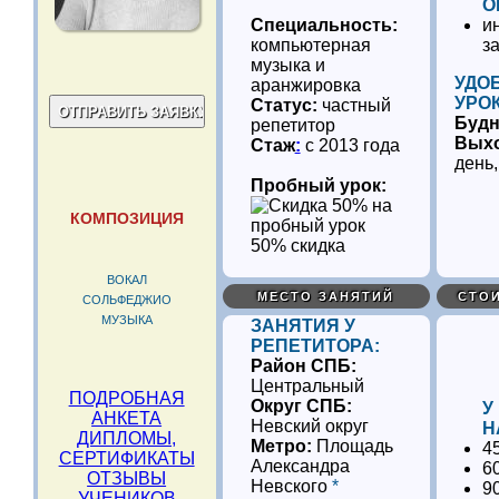
О
Специальность:
и
компьютерная
з
музыка и
УДО
аранжировка
УРО
Статус:
частный
Буд
репетитор
Вых
Стаж
:
с 2013 года
день,
Пробный урок:
КОМПОЗИЦИЯ
50% скидка
ВОКАЛ
МЕСТО ЗАНЯТИЙ
СТО
СОЛЬФЕДЖИО
МУЗЫКА
ЗАНЯТИЯ У
РЕПЕТИТОРА:
Район СПБ:
Центральный
ПОДРОБНАЯ
Округ СПБ:
У
АНКЕТА
Невский округ
Н
ДИПЛОМЫ,
Метро:
Площадь
4
СЕРТИФИКАТЫ
Александра
6
ОТЗЫВЫ
Невского
*
9
УЧЕНИКОВ