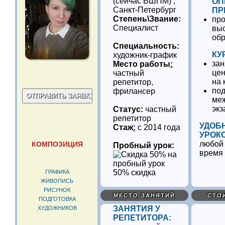
(сейчас ВШПМ) ,
ОП
Санкт-Петербург
ПР
Степень\Звание:
пр
Специалист
вы
об
Специальность:
КУ
художник-график
зан
Место работы
:
цен
частный
на 
репетитор,
под
фрилансер
ме
эк
Статус:
частный
репетитор
УДОБ
Стаж
:
с 2014 года
УРОК
любой 
КОМПОЗИЦИЯ
Пробный урок:
время
50% скидка
ГРАФИКА
ЖИВОПИСЬ
РИСУНОК
МЕСТО ЗАНЯТИЙ
СТО
ПОДГОТОВКА
ЗАНЯТИЯ У
ХУДОЖНИКОВ
РЕПЕТИТОРА: