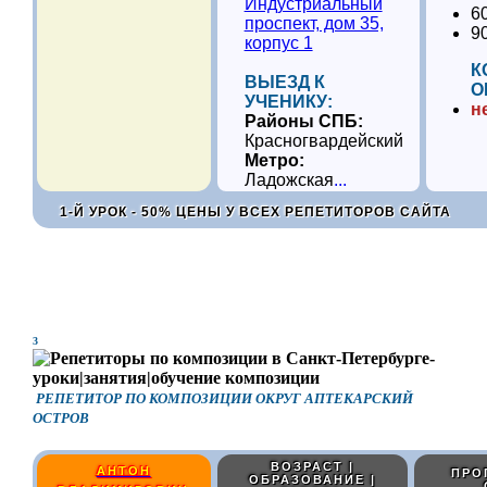
Индустриальный
6
проспект, дом 35,
9
корпус 1
К
ВЫЕЗД К
О
УЧЕНИКУ:
н
Районы СПБ:
Красногвардейский
Метро:
Ладожская
...
1-Й УРОК - 50% ЦЕНЫ У ВСЕХ РЕПЕТИТОРОВ САЙТА
3
РЕПЕТИТОР ПО КОМПОЗИЦИИ ОКРУГ АПТЕКАРСКИЙ
ОСТРОВ
ВОЗРАСТ |
АНТОН
ПРО
ОБРАЗОВАНИЕ |