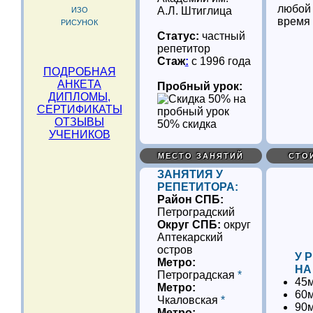
любой 
А.Л. Штиглица
ИЗО
время
РИСУНОК
Статус:
частный
репетитор
Стаж
:
с 1996 года
ПОДРОБНАЯ
АНКЕТА
Пробный урок:
ДИПЛОМЫ,
СЕРТИФИКАТЫ
ОТЗЫВЫ
50% скидка
УЧЕНИКОВ
МЕСТО ЗАНЯТИЙ
СТО
ЗАНЯТИЯ У
РЕПЕТИТОРА:
Район СПБ:
Петроградский
Округ СПБ:
округ
Аптекарский
остров
У 
Метро:
НА
Петроградская
*
45м
Метро:
60м
Чкаловская
*
90м
Метро: