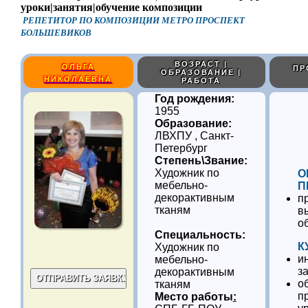
РЕПЕТИТОР ПО КОМПОЗИЦИИ МЕТРО ПРОСПЕКТ
БОЛЬШЕВИКОВ
ВОЗРАСТ |
ОЛЬГА
ПР
ОБРАЗОВАНИЕ |
НИКОЛАЕВНА
РАБОТА
Год рождения:
1955
Образование:
ЛВХПУ , Санкт-
Петербург
Степень\Звание:
Художник по
О
мебельно-
П
декорактивным
п
тканям
в
о
Специальность:
К
Художник по
и
мебельно-
з
декорактивным
о
тканям
п
Место работы
: