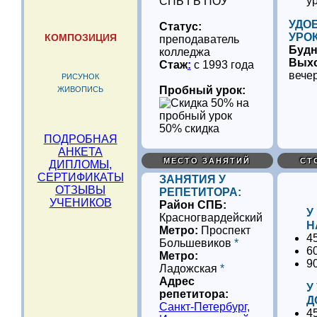
у
СПБ ГБ ПОУ
УДО
Статус:
УРО
КОМПОЗИЦИЯ
преподаватель
Буд
колледжа
Вых
Стаж
:
с 1993 года
вече
РИСУНОК
Пробный урок:
ЖИВОПИСЬ
50% скидка
ПОДРОБНАЯ
АНКЕТА
МЕСТО ЗАНЯТИЙ
СТ
ДИПЛОМЫ,
СЕРТИФИКАТЫ
ЗАНЯТИЯ У
ОТЗЫВЫ
РЕПЕТИТОРА:
УЧЕНИКОВ
Район СПБ:
У
Красногвардейский
Н
Метро:
Проспект
4
Большевиков
*
6
Метро:
9
Ладожская
*
Адрес
У
репетитора:
Д
Санкт-Петербург,
4