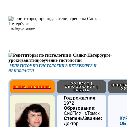
НАЙДЕНО АНКЕТ:
1
1
РЕПЕТИТОР ПО ГИСТОЛОГИИ В ПЕТЕРБУРГЕ И
ЛЕНОБЛАСТИ
ВОЗРАСТ |
ПРОГРА
ОБРАЗОВАНИЕ |
ЕЛЕНА ИВАНОВНА
ОБ
РАБОТА
Год рождения:
1972
Образование:
СибГМУ , г.Томск
Степень\Звание:
КУ
Доктор
ОБ