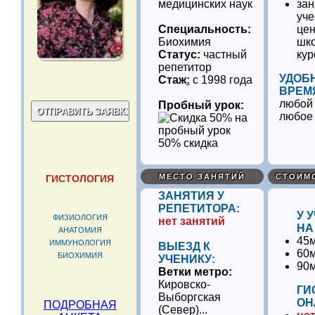
медицинских наук
зан
уч
Специальность:
цен
Биохимия
шко
Статус:
частный
кур
репетитор
УДОБ
Стаж
:
с 1998 года
ВРЕМ
любой 
Пробный урок:
любое
50% скидка
МЕСТО ЗАНЯТИЙ
СТОИМ
ГИСТОЛОГИЯ
ЗАНЯТИЯ У
РЕПЕТИТОРА:
У 
ФИЗИОЛОГИЯ
нет занятий
НА
АНАТОМИЯ
45м
ИММУНОЛОГИЯ
ВЫЕЗД К
60м
БИОХИМИЯ
УЧЕНИКУ:
90м
Ветки метро:
Кировско-
ГИ
Выборгская
ОН
ПОДРОБНАЯ
(Север)
...