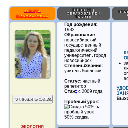
ВОЗРАСТ |
ХАЛИДА
ПРО
ОБРАЗОВАНИЕ |
ШАЯХМАТОВНА
РАБОТА
Год рождения:
1982
Образование:
новосибирский
государственный
педагогический
К
университет , город
О
новосибирск
з
Степень\Звание:
л
учитель биологии
о
в
Статус:
частный
репетитор
УДО
Стаж
:
с 2009 года
ЗАН
Вых
Пробный урок:
50% скидка
ЭКОЛОГИЯ