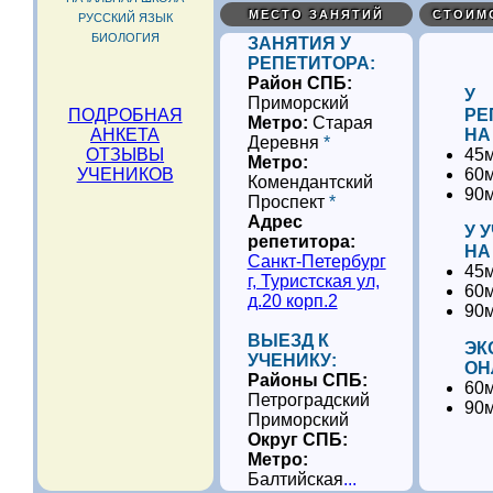
МЕСТО ЗАНЯТИЙ
СТОИМ
РУССКИЙ ЯЗЫК
БИОЛОГИЯ
ЗАНЯТИЯ У
РЕПЕТИТОРА:
Район СПБ:
У
Приморский
ПОДРОБНАЯ
РЕ
Метро:
Старая
АНКЕТА
НА
Деревня
*
ОТЗЫВЫ
45м
Метро:
УЧЕНИКОВ
60м
Комендантский
90м
Проспект
*
Адрес
У 
репетитора:
НА
Cанкт-Петербург
45м
г, Туристская ул,
60м
д.20 корп.2
90м
ВЫЕЗД К
ЭК
УЧЕНИКУ:
ОН
Районы СПБ:
60м
Петроградский
90м
Приморский
Округ СПБ:
Метро:
Балтийская
...