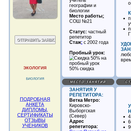
учитель
о
географии и
биологии
К
Место работы
:
п
СОШ №21
у
п
Статус:
частный
репетитор
Стаж
:
с 2002 года
УДО
ЗАН
Пробный урок:
любо
вре
ЭКОЛОГИЯ
50% скидка
БИОЛОГИЯ
МЕСТО ЗАНЯТИЙ
СТ
ЗАНЯТИЯ У
РЕПЕТИТОРА:
ПОДРОБНАЯ
Ветка Метро:
АНКЕТА
Кировско-
ДИПЛОМЫ,
Выборгская
Н
СЕРТИФИКАТЫ
(Север)
4
ОТЗЫВЫ
Адрес
6
УЧЕНИКОВ
репетитора:
9