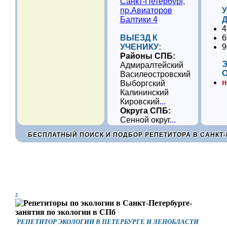
Санкт-Петербург,
пр.Авиаторов
У
Балтики 4
Д
4
ВЫЕЗД К
6
УЧЕНИКУ:
9
Районы СПБ:
Адмиралтейский
Василеостровский
н
Выборгский
Калининский
Кировский
...
Округа СПБ:
Сенной округ
...
БЕСПЛАТНЫЙ ПОИСК И ПОДБОР РЕПЕТИТОРА В САНКТ-
2
РЕПЕТИТОР ЭКОЛОГИИ В ПЕТЕРБУРГЕ И ЛЕНОБЛАСТИ