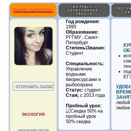
ВОЗРАСТ |
ПРОГРА
ОБРАЗОВАНИЕ |
ОЛЕСЯ ОЛЕГОВНА
ОБ
РАБОТА
Год рождения:
1995
Образование:
РГГМУ , Санкт-
Петербург
КУ
Степень\Звание:
ОБ
Студент
исп
со
Специальность:
тех
Управление
под
водными
ЕГ
биоресурсами и
рыбоохрана
УДОБ
Статус:
студент
ВРЕМ
Стаж
:
с 2013 года
ЗАНЯ
любой 
Пробный урок:
любое
ЭКОЛОГИЯ
50% скидка
НАЧАЛЬНАЯ ШКОЛА