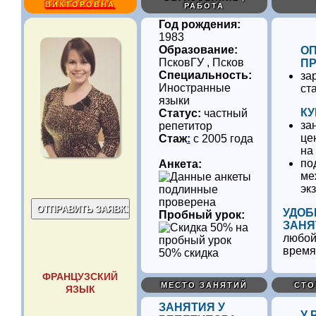
ВИКТОРОВНА
РАБОТА
Год рождения:
1983
Образование:
О
ПсковГУ , Псков
ПР
Специальность:
за
Иностранные
ст
языки
КУ
Статус:
частный
за
репетитор
це
Стаж
:
с 2005 года
на
по
Анкета:
ме
эк
проверена
УДОБ
Пробный урок:
ЗАНЯ
любой
время
50% скидка
ФРАНЦУЗСКИЙ
МЕСТО ЗАНЯТИЙ
СТО
ЯЗЫК
ЗАНЯТИЯ У
У 