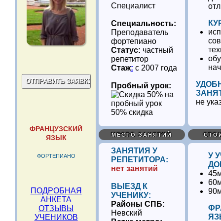
Специалист
от
КУ
Специальность:
исп
Преподаватель
со
фортепиано
тех
Статус:
частный
обу
репетитор
нач
Стаж
:
с 2007 года
УДОБ
Пробный урок:
ЗАНЯ
не ука
50% скидка
ФРАНЦУЗСКИЙ
МЕСТО ЗАНЯТИЙ
СТО
ЯЗЫК
ЗАНЯТИЯ У
У 
ФОРТЕПИАНО
РЕПЕТИТОРА:
ДО
нет занятий
45м
60м
ВЫЕЗД К
ПОДРОБНАЯ
90м
УЧЕНИКУ:
АНКЕТА
Районы СПБ:
ФР
ОТЗЫВЫ
Невский
ЯЗ
УЧЕНИКОВ