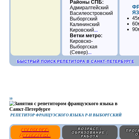
Районы СПБ:
Ф
Адмиралтейский
ЯЗ
Василеостровский
45
Выборгский
60
Калининский
90
Кировский
...
Ветки метро:
Кировско-
Выборгская
(Север)
...
БЫСТРЫЙ ПОИСК РЕПЕТИТОРА В САНКТ-ПЕТЕРБУРГЕ
10
РЕПЕТИТОР ФРАНЦУЗСКОГО ЯЗЫКА Р-Н ВЫБОРГСКИЙ
ВОЗРАСТ |
АНАСТАСИЯ
ПРОГ
ОБРАЗОВАНИЕ |
О
ДМИТРИЕВНА
РАБОТА