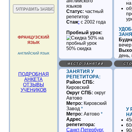
английского
на
языков
об
Статус:
частный
пр
репетитор
ур
Стаж
:
с 2002 года
УДОБ
Пробный урок:
ЗАНЯ
ФРАНЦУЗСКИЙ
Будн
ЯЗЫК
вечер
50% скидка
Выхо
АНГЛИЙСКИЙ ЯЗЫК
день,
МЕСТО ЗАНЯТИЙ
СТО
ЗАНЯТИЯ У
ПОДРОБНАЯ
РЕПЕТИТОРА:
АНКЕТА
Район СПБ:
ОТЗЫВЫ
Кировский
УЧЕНИКОВ
Округ СПБ:
округ
Автово
Метро:
Кировский
Завод
*
У
Метро:
Автово
*
НА
Адрес
45
репетитора:
60
Санкт-Петербург,
90