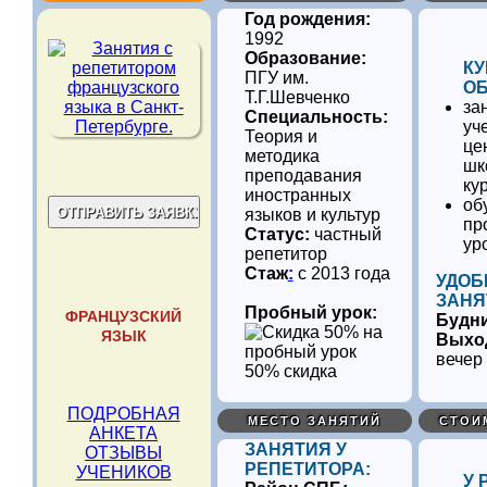
Год рождения:
1992
Образование:
КУ
ПГУ им.
ОБ
Т.Г.Шевченко
за
Специальность:
уч
Теория и
це
методика
шк
преподавания
ку
иностранных
об
языков и культур
пр
Статус:
частный
ур
репетитор
Стаж
:
с 2013 года
УДОБ
ЗАНЯ
Пробный урок:
ФРАНЦУЗСКИЙ
Будн
ЯЗЫК
Выхо
вечер
50% скидка
ПОДРОБНАЯ
МЕСТО ЗАНЯТИЙ
СТОИ
АНКЕТА
ЗАНЯТИЯ У
ОТЗЫВЫ
РЕПЕТИТОРА:
УЧЕНИКОВ
У 