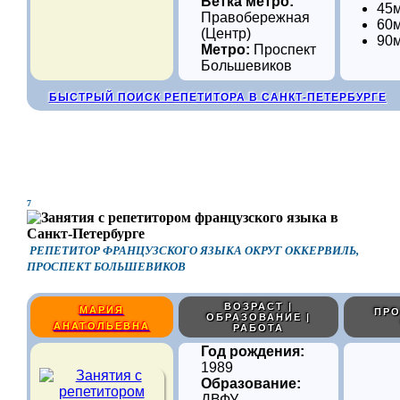
Ветка метро:
45м
Правобережная
60м
(Центр)
90м
Метро:
Проспект
Большевиков
БЫСТРЫЙ ПОИСК РЕПЕТИТОРА В САНКТ-ПЕТЕРБУРГЕ
7
РЕПЕТИТОР ФРАНЦУЗСКОГО ЯЗЫКА ОКРУГ ОККЕРВИЛЬ,
ПРОСПЕКТ БОЛЬШЕВИКОВ
ВОЗРАСТ |
МАРИЯ
ПРО
ОБРАЗОВАНИЕ |
АНАТОЛЬЕВНА
РАБОТА
Год рождения:
1989
Образование:
ДВФУ ,