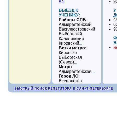
д.9
9
ВЫЕЗД К
У
УЧЕНИКУ:
Д
Районы СПБ:
4
Адмиралтейский
6
Василеостровский
9
Выборгский
Ф
Калининский
Я
Кировский
...
н
Ветки метро:
Кировско-
Выборгская
(Север)
...
Метро:
Адмиралтейская
...
Город ЛО:
Всеволожск
БЫСТРЫЙ ПОИСК РЕПЕТИТОРА В САНКТ-ПЕТЕРБУРГЕ