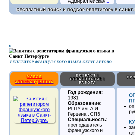
Адмиралтейская
...
БЕСПЛАТНЫЙ ПОИСК И ПОДБОР РЕПЕТИТОРА В САНКТ-
8
РЕПЕТИТОР ФРАНЦУЗСКОГО ЯЗЫКА ОКРУГ АВТОВО
ВОЗРАСТ |
МАРИЯ
ПРО
ОБРАЗОВАНИЕ |
АЛЕКСАНДРОВНА
РАБОТА
Год рождения:
О
1981
П
Образование:
оп
РГПУ им. А.И.
ру
Герцена , СПб
Специальность:
К
преподаватель
за
французского и
це