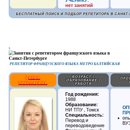
УЧЕНИКУ:
нет занятий
БЕСПЛАТНЫЙ ПОИСК И ПОДБОР РЕПЕТИТОРА В САНКТ-
5
РЕПЕТИТОР ФРАНЦУЗСКОГО ЯЗЫКА МЕТРО БАЛТИЙСКАЯ
ВОЗРАСТ |
ДАРЬЯ
ПРО
ОБРАЗОВАНИЕ |
НИКОЛАЕВНА
РАБОТА
Год рождения:
1988
Образование:
ОП
НИ ТПУ , Томск
ПР
Специальность:
опы
Перевод и
ВУ
переводоведение