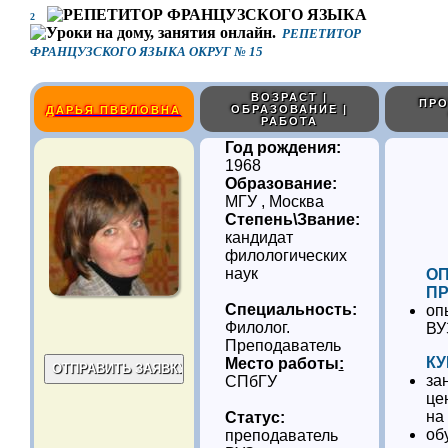
2
РЕПЕТИТОР
ФРАНЦУЗСКОГО ЯЗЫКА ОКРУГ № 15
ВОЗРАСТ |
ПРО
ОБРАЗОВАНИЕ |
ДАРЬЯ ПВВЛОВНА
РАБОТА
Год рождения:
1968
Образование:
МГУ , Москва
Степень\Звание:
кандидат
филологических
наук
О
ПР
Специальность:
оп
Филолог.
ВУ
Преподаватель
КУ
Место работы
:
за
СПбГУ
це
на
Статус:
об
преподаватель