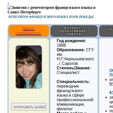
3
РЕПЕТИТОР ФРАНЦУЗСКОГО ЯЗЫКА ПАРК ПОБЕДЫ
ВОЗРАСТ |
ЕЛЕНА
ПР
ОБРАЗОВАНИЕ |
ВИКТОРОВНА
РАБОТА
Год рождения:
1988
Образование:
СГУ
им.
Н.Г.Чернышевского
, г. Саратов
Степень\Звание:
О
Специалист
П
о
Специальность:
В
переводчик
французского
К
языка в сфере
з
профессиональной
ц
коммуникации,
н
филолог
п