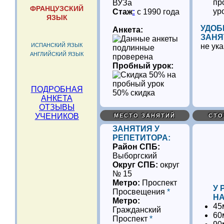
пр
ВУЗа
ФРАНЦУЗСКИЙ
ур
Стаж
:
с 1990 года
ЯЗЫК
УДОБ
Анкета:
ЗАНЯ
ИСПАНСКИЙ ЯЗЫК
не ук
АНГЛИЙСКИЙ ЯЗЫК
проверена
Пробный урок:
ПОДРОБНАЯ
50% скидка
АНКЕТА
ОТЗЫВЫ
УЧЕНИКОВ
МЕСТО ЗАНЯТИЙ
СТО
ЗАНЯТИЯ У
РЕПЕТИТОРА:
Район СПБ:
Выборгский
Округ СПБ:
округ
№ 15
Метро:
Проспект
У 
Просвещения
*
НА
Метро:
45
Гражданский
60
Проспект
*