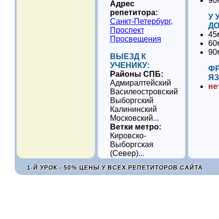
90
Адрес
репетитора:
У 
Санкт-Петербург,
ДО
Проспект
45
Просвещения
60
90
ВЫЕЗД К
УЧЕНИКУ:
Ф
Районы СПБ:
ЯЗ
Адмиралтейский
не
Василеостровский
Выборгский
Калининский
Московский
...
Ветки метро:
Кировско-
Выборгская
(Север)
...
1-Й УРОК - 50% ЦЕНЫ У ВСЕХ РЕПЕТИТОРОВ САЙТА