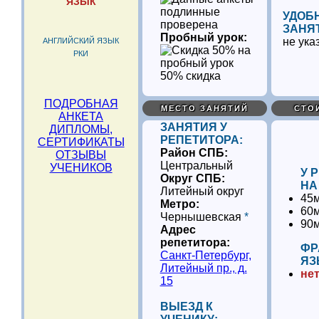
ЯЗЫК
УДОБ
проверена
ЗАНЯ
Пробный урок:
не ука
АНГЛИЙСКИЙ ЯЗЫК
РКИ
50% скидка
ПОДРОБНАЯ
МЕСТО ЗАНЯТИЙ
СТО
АНКЕТА
ЗАНЯТИЯ У
ДИПЛОМЫ,
РЕПЕТИТОРА:
СЕРТИФИКАТЫ
Район СПБ:
ОТЗЫВЫ
Центральный
УЧЕНИКОВ
У 
Округ СПБ:
НА
Литейный округ
45м
Метро:
60м
Чернышевская
*
90м
Адрес
репетитора:
ФР
Санкт-Петербург,
ЯЗ
Литейный пр., д.
нет
15
ВЫЕЗД К