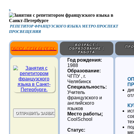
9
РЕПЕТИТОР ФРАНЦУЗСКОГО ЯЗЫКА МЕТРО ПРОСПЕКТ
ПРОСВЕЩЕНИЯ
ВОЗРАСТ |
ПРО
ОБРАЗОВАНИЕ |
ЕЛЕНА ВИТАЛЬЕВНА
РАБОТА
Год рождения:
1988
Образование:
ЧГПУ , г.
О
Челябинск
ПР
Специальность:
ди
Учитель
от
французского и
английского
КУ
языков
ис
Место работы
:
со
CoolSchool
те
по
Статус:
ме