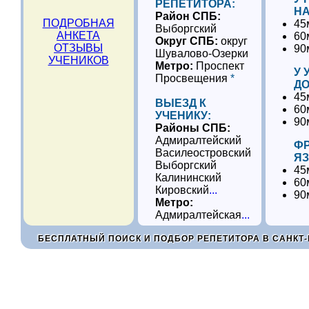
РЕПЕТИТОРА:
НА
Район СПБ:
ПОДРОБНАЯ
45
Выборгский
АНКЕТА
60
Округ СПБ:
округ
ОТЗЫВЫ
90
Шувалово-Озерки
УЧЕНИКОВ
Метро:
Проспект
У 
Просвещения
*
ДО
45
ВЫЕЗД К
60
УЧЕНИКУ:
90
Районы СПБ:
Адмиралтейский
Ф
Василеостровский
ЯЗ
Выборгский
45
Калининский
60
Кировский
...
90
Метро:
Адмиралтейская
...
БЕСПЛАТНЫЙ ПОИСК И ПОДБОР РЕПЕТИТОРА В САНКТ-