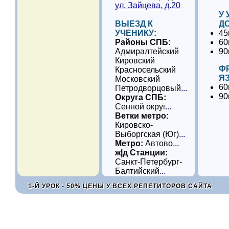
ул. Зайцева, д.20
У 
ВЫЕЗД К
ДО
УЧЕНИКУ:
45
Районы СПБ:
60
Адмиралтейский
90
Кировский
Ф
Красносельский
Я
Московский
60
Петродворцовый
...
90
Округа СПБ:
Сенной округ
...
Ветки метро:
Кировско-
Выборгская (Юг)
...
Метро:
Автово
...
ж|д Станции:
Санкт-Петербург-
Балтийский
...
1-Й УРОК - 50% ЦЕНЫ У ВСЕХ РЕПЕТИТОРОВ САЙТА