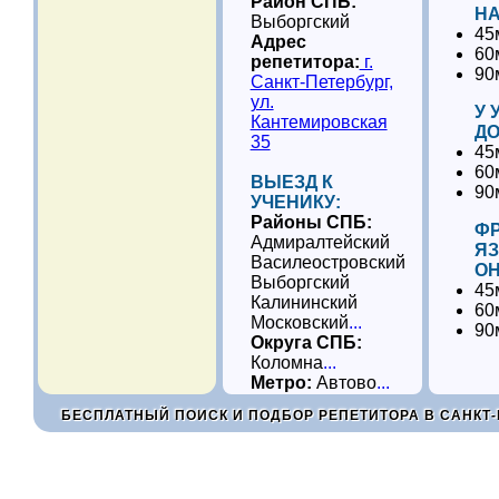
Район СПБ:
НА
Выборгский
45
Адрес
60
репетитора:
г.
90
Санкт-Петербург,
ул.
У 
Кантемировская
ДО
35
45
60
ВЫЕЗД К
90
УЧЕНИКУ:
Районы СПБ:
Ф
Адмиралтейский
Я
Василеостровский
ОН
Выборгский
45
Калининский
60
Московский
...
90
Округа СПБ:
Коломна
...
Метро:
Автово
...
БЕСПЛАТНЫЙ ПОИСК И ПОДБОР РЕПЕТИТОРА В САНКТ-