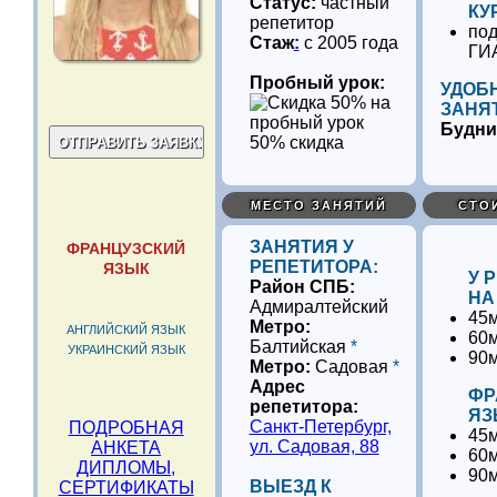
Статус:
частный
КУ
репетитор
под
Стаж
:
с 2005 года
ГИ
Пробный урок:
УДОБ
ЗАНЯ
Будни
50% скидка
МЕСТО ЗАНЯТИЙ
СТО
ЗАНЯТИЯ У
ФРАНЦУЗСКИЙ
РЕПЕТИТОРА:
ЯЗЫК
У 
Район СПБ:
НА
Адмиралтейский
45м
Метро:
АНГЛИЙСКИЙ ЯЗЫК
60м
Балтийская
*
УКРАИНСКИЙ ЯЗЫК
90м
Метро:
Садовая
*
Адрес
ФР
репетитора:
ЯЗ
Санкт-Петербург,
ПОДРОБНАЯ
45м
ул. Садовая, 88
АНКЕТА
60м
ДИПЛОМЫ,
90м
ВЫЕЗД К
СЕРТИФИКАТЫ