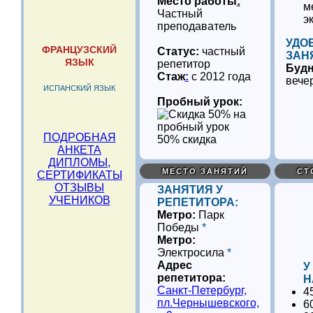
Место работы
:
м
Частный
э
преподаватель
УДО
ФРАНЦУЗСКИЙ
Статус:
частный
ЗАН
ЯЗЫК
репетитор
Буд
Стаж
:
с 2012 года
вече
ИСПАНСКИЙ ЯЗЫК
Пробный урок:
ПОДРОБНАЯ
50% скидка
АНКЕТА
ДИПЛОМЫ,
МЕСТО ЗАНЯТИЙ
СТ
СЕРТИФИКАТЫ
ОТЗЫВЫ
ЗАНЯТИЯ У
УЧЕНИКОВ
РЕПЕТИТОРА:
Метро:
Парк
Победы
*
Метро:
Электросила
*
Адрес
У
репетитора:
Н
Санкт-Петербург,
4
пл.Чернышевского,
6