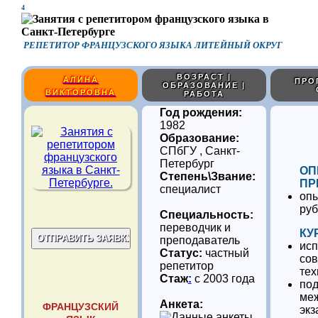
4
РЕПЕТИТОР ФРАНЦУЗСКОГО ЯЗЫКА ЛИТЕЙНЫЙ ОКРУГ
ВОЗРАСТ |
АЛИНА
ПРО
ОБРАЗОВАНИЕ |
ВИКТОРОВНА
РАБОТА
Год рождения:
1982
Образование:
СПбГУ , Санкт-
Петербург
ОП
Степень\Звание:
ПР
специалист
опы
ру
Специальность:
переводчик и
КУ
преподаватель
исп
Статус:
частный
со
репетитор
тех
Стаж
:
с 2003 года
под
ме
Анкета:
ФРАНЦУЗСКИЙ
эк