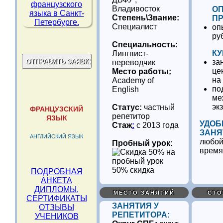
Владивосток
О
Степень\Звание:
ПР
Специалист
оп
ру
Специальность:
КУ
Лингвист-
за
переводчик
це
Место работы
:
на
Academy of
по
English
ме
эк
Статус:
частный
ФРАНЦУЗСКИЙ
репетитор
ЯЗЫК
УДОБ
Стаж
:
с 2013 года
ЗАНЯ
АНГЛИЙСКИЙ ЯЗЫК
любой
Пробный урок:
время
50% скидка
ПОДРОБНАЯ
АНКЕТА
ДИПЛОМЫ,
МЕСТО ЗАНЯТИЙ
СТО
СЕРТИФИКАТЫ
ЗАНЯТИЯ У
ОТЗЫВЫ
РЕПЕТИТОРА:
УЧЕНИКОВ