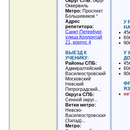
Округ СПБ:
округ
Оккервиль
Метро:
Проспект
Большевиков
*
Адрес
У 
репетитора:
НА
Санкт-Петербург,
45
улица Коллонтай
60
21, корпус 4
90
ВЫЕЗД К
У 
УЧЕНИКУ:
ДО
Районы СПБ:
45
Адмиралтейский
60
Василеостровский
90
Московский
Ф
Невский
ЯЗ
Петроградский
...
не
Округа СПБ:
Сенной округ
...
Ветки метро:
Невско-
Василеостровская
(Запад)
...
Метро: