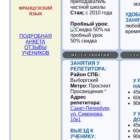
преподаватель
эк
частной школы
ФРАНЦУЗСКИЙ
Стаж
:
с 2010 года
ЯЗЫК
УДОБ
ЗАНЯ
Пробный урок:
любой
время
ПОДРОБНАЯ
50% скидка
АНКЕТА
ОТЗЫВЫ
УЧЕНИКОВ
МЕСТО ЗАНЯТИЙ
СТО
ЗАНЯТИЯ У
РЕПЕТИТОРА:
Район СПБ:
Выборгский
У 
Метро:
Проспект
НА
Просвещения
*
45
Адрес
60
репетитора:
90
Санкт-Петербург,
ул. Симонова,
У 
10к1
ДО
45
ВЫЕЗД К
60
УЧЕНИКУ:
90