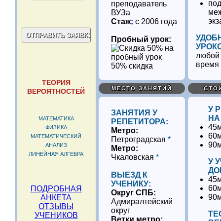
под
преподаватель
ме
ВУЗа
эк
Стаж
:
с 2006 года
УДОБ
Пробный урок:
УРОК
любой 
время
50% скидка
ТЕОРИЯ
МЕСТО ЗАНЯТИЙ
СТО
ВЕРОЯТНОСТЕЙ
У 
ЗАНЯТИЯ У
НА
МАТЕМАТИКА
РЕПЕТИТОРА:
45м
ФИЗИКА
Метро:
60м
МАТЕМАТИЧЕСКИЙ
Петроградская
*
90м
АНАЛИЗ
Метро:
ЛИНЕЙНАЯ АЛГЕБРА
Чкаловская
*
У 
ДО
ВЫЕЗД К
45м
УЧЕНИКУ:
60м
ПОДРОБНАЯ
Округ СПБ:
90м
АНКЕТА
Адмиралтейский
ОТЗЫВЫ
округ
ТЕ
УЧЕНИКОВ
Ветки метро: