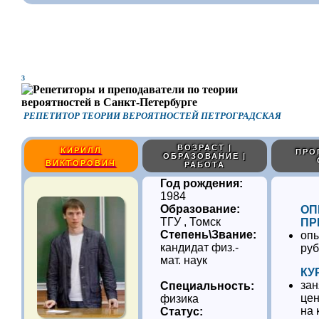
3
РЕПЕТИТОР ТЕОРИИ ВЕРОЯТНОСТЕЙ ПЕТРОГРАДСКАЯ
ВОЗРАСТ |
КИРИЛЛ
ПРО
ОБРАЗОВАНИЕ |
ВИКТОРОВИЧ
РАБОТА
Год рождения:
1984
Образование:
ОП
ТГУ , Томск
ПР
Степень\Звание:
опы
кандидат физ.-
ру
мат. наук
КУ
зан
Специальность:
цен
физика
на 
Статус: