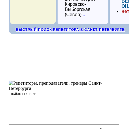
ВЕ
Кировско-
ОН
Выборгская
нет
(Север)
...
БЫСТРЫЙ ПОИСК РЕПЕТИТОРА В САНКТ-ПЕТЕРБУРГЕ
НАЙДЕНО АНКЕТ:
3