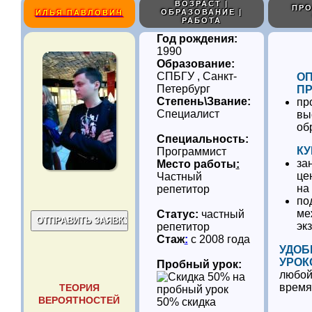
ВОЗРАСТ |
ПРО
ОБРАЗОВАНИЕ |
ИЛЬЯ ПАВЛОВИЧ
РАБОТА
Год рождения:
1990
Образование:
СПБГУ , Санкт-
О
Петербург
ПР
Степень\Звание:
пр
Специалист
вы
об
Специальность:
КУ
Программист
за
Место работы
:
це
Частный
на
репетитор
по
ме
Статус:
частный
эк
репетитор
Стаж
:
с 2008 года
УДОБ
УРОК
Пробный урок:
любой
время
ТЕОРИЯ
ВЕРОЯТНОСТЕЙ
50% скидка