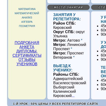
МЕСТО ЗАНЯТИЙ
СТО
МАТЕМАТИКА
МАТЕМАТИЧЕСКИЙ
ЗАНЯТИЯ У
У 
АНАЛИЗ
РЕПЕТИТОРА:
НА
АЛГЕБРА
Район СПБ:
45
ГЕОМЕТРИЯ
Кировский
60
Округ СПБ:
округ
90
Ульянка
Метро:
Автово
*
У 
ПОДРОБНАЯ
Метро:
Ленинский
ДО
АНКЕТА
Проспект
*
45
ДИПЛОМЫ,
Метро:
Проспект
60
СЕРТИФИКАТЫ
Ветеранов
*
90
ОТЗЫВЫ
УЧЕНИКОВ
ВЫЕЗД К
Т
УЧЕНИКУ:
В
Районы СПБ:
ОН
Адмиралтейский
45
Василеостровский
60
Выборгский
90
Калининский
Кировский
...
1-Й УРОК - 50% ЦЕНЫ У ВСЕХ РЕПЕТИТОРОВ САЙТА