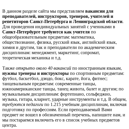
В данном разделе сайта мы представляем
вакансии для
преподавателей, инструкторов, тренеров, учителей и
репетиторов Санкт-Петербурга и Ленинградской области
.
Для проведения индивидуальных занятий с учениками в
Санкт-Петербурге требуются как учителя
по
общеобразовательным предметам: математика,
обществознание, физика, русский язык, английский язык,
химия и другим, так и преподаватели по академическим
дисциплинам: менеджмент, маркетинг, сопромат,
теоретическая механика и т.д.
Также
открыто около 40 вакансий
по иностранным языкам,
нужны тренеры и инструкторы
по спортивным предметам:
футбол, баскетбол, дзюдо, бокс, карате, йога, фитнес;
танцевальным предметам: современные танцы,
южноамериканские танцы, танец живота, балет и другим; по
музыкальным дисциплинам: фортепиано, сольфеджио,
музыка, гитара, кларнет, ударные инструменты и т.д. В общем,
требуются педагоги
по 1.215 учебным дисциплинам, включая
подготовку по профессиям. Если преподаваемый Вами
предмет не вошел в обозначенный перечень, напишите нам, и
мы постараемся включить его в список учебных предметов
центра.