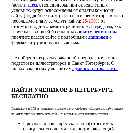
(детали
здесь
), пенсионеры, при определенных
условиях, будут освобождены от оплаты комиссии
сайту (подробнее ниже), остальные репетиторы вносят
небольшую плату за услуги сайта:
25-100%
от
стоимости одного занятия репетитора. Перед тем, как
размещать в нашей базе данных
анкету репетитора
,
прочтите раздел сайта с подробными
данными
о
формах сотрудничества с сайтом.
Не найдено открытых вакансий преподавателям по
подготовке иллюстраторов в Санкт-Петербурге. О
новых вакансиях узнавайте у
администратора сайта
.
НАЙТИ УЧЕНИКОВ В ПЕТЕРБУРГЕ
БЕСПЛАТНО
Преподаватели СПБ в пенсионном возрасте, могут свободно
подыскивать себе учеников
на нашем сайте без оплаты комиссии. Это возможно, если репетитор согласен:
Прислать в наш адрес скан или фотоснимок
официального документа, подтверждающий