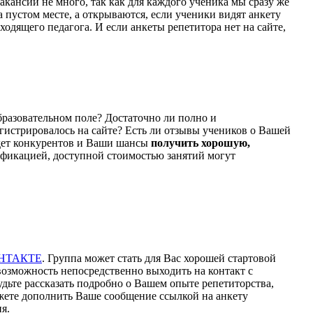
акансий не много, так как для каждого ученика мы сразу же
 пустом месте, а открываются, если ученики видят анкету
ходящего педагога. И если анкеты репетитора нет на сайте,
бразовательном поле? Достаточно ли полно и
гистрировалось на сайте? Есть ли отзывы учеников о Вашей
удет конкурентов и Ваши шансы
получить хорошую,
ификацией, доступной стоимостью занятий могут
НТАКТЕ
. Группа может стать для Вас хорошей стартовой
возможность непосредственно выходить на контакт с
удьте рассказать подробно о Вашем опыте репетиторства,
ожете дополнить Ваше сообщение ссылкой на анкету
я.