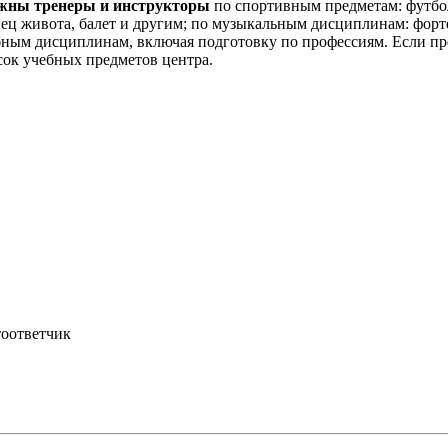
жны тренеры и инструкторы
по спортивным предметам: футбол,
ц живота, балет и другим; по музыкальным дисциплинам: фортеп
бным дисциплинам, включая подготовку по профессиям. Если п
сок учебных предметов центра.
тоответчик