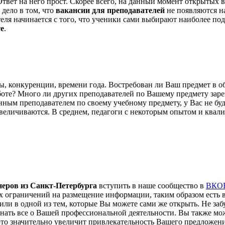
твет на него прост. Скорее всего, на данный момент открытых в
 дело в том, что
вакансии для преподавателей
не появляются на
еля начинается с того, что ученики сами выбирают наиболее под
е
.
ы, конкуренции, времени года. Востребован ли Ваш предмет в о
оте? Много ли других преподавателей по Вашему предмету заре
енным преподавателем по своему учебному предмету, у Вас не б
величиваются. В среднем, педагоги с некоторым опытом и квал
неров из Санкт-Петербурга
вступить в наше сообщество в
ВКО
ких ограничений на размещение информации, таким образом есть 
или в одной из тем, которые Вы можете сами же открыть. Не заб
узнать все о Вашей профессиональной деятельности. Вы также м
- это значительно увеличит привлекательность Вашего предложени