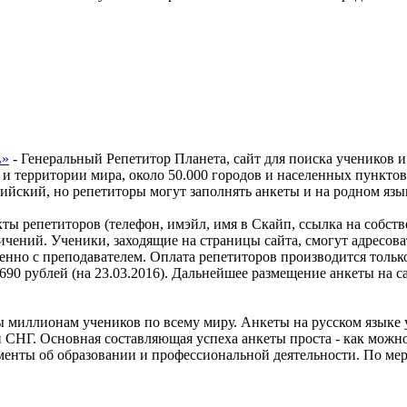
»
- Генеральный Репетитор Планета, сайт для поиска учеников и
и территории мира, около
50.000
городов и населенных пунктов,
ийский, но репетиторы могут заполнять анкеты и на родном язы
акты репетиторов (телефон, имэйл, имя в Скайп, ссылка на собст
ичений. Ученики, заходящие на страницы сайта, смогут адресова
енно с преподавателем. Оплата репетиторов производится только
690
рублей (на 23.03.2016). Дальнейшее размещение анкеты на са
ы миллионам учеников по всему миру. Анкеты на русском языке 
н СНГ. Основная составляющая успеха анкеты проста - как можн
енты об образовании и профессиональной деятельности. По мер