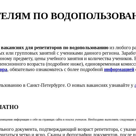
ЕЛЯМ ПО ВОДОПОЛЬЗОВАН
о
вакансиях для репетиторов по водопользованию
из любого р
х или групповых занятий с учениками данного региона. Зарабо
нному предмету, цены учебного занятия и количества учеников. 
пенсионного возраста (подробнее ниже), единовременная комисс
тора
, обязательно ознакомьтесь с более подробной
информацией
льзованию в Санкт-Петербурге. О новых вакансиях узнавайте у
ЛАТНО
азмещения информации о себе на страницах сайта и
поиска учеников
. Необходимо выполнить следующие у
ьного документа, подтверждающий возраст репетитора, с указан
итаться четко и ясно. Сканы и фотографии документов, после 