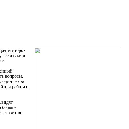
 репетиторов
 все языки и
ке.
венный
ть вопросы,
 один раз за
йте и работа с
увидят
о больше
е развития