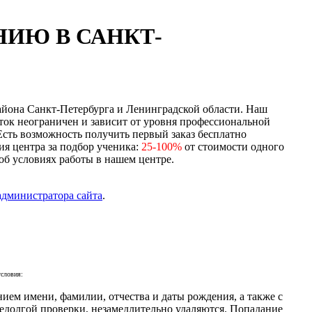
ИЮ В САНКТ-
айона Санкт-Петербурга и Ленинградской области. Наш
ток неограничен и зависит от уровня профессиональной
Есть возможность получить первый заказ бесплатно
ия центра за подбор ученика:
25-100%
от стоимости одного
об условиях работы в нашем центре.
администратора сайта
.
словия:
ием имени, фамилии, отчества и даты рождения, а также с
недолгой проверки, незамедлительно удаляются. Попадание