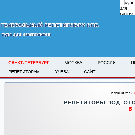
ГЕНЕРАЛЬНЫЙ РЕПЕТИТОР.РУ СПБ
курс для сантехников
САНКТ-ПЕТЕРБУРГ
МОСКВА
РОССИЯ
П
РЕПЕТИТОРАМ
УЧЕБА
САЙТ
ПЕРВЫЙ УРОК
5
РЕПЕТИТОРЫ ПОДГОТ
В