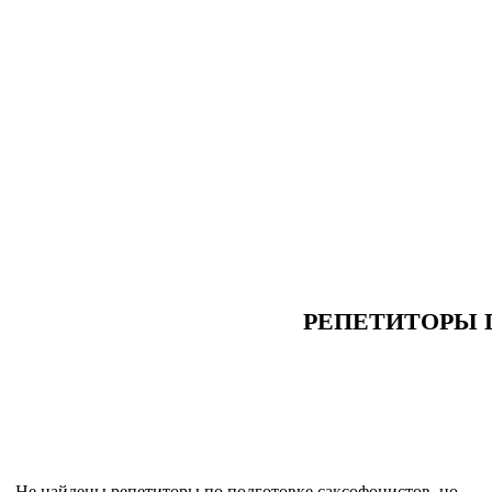
РЕПЕТИТОРЫ 
Не найдены репетиторы по подготовке саксофонистов, но...