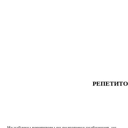
РЕПЕТИТО
Не найдены репетиторы по подготовке снабженцев, но...