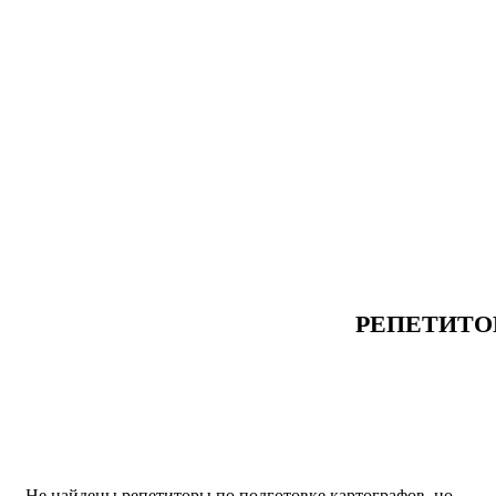
РЕПЕТИТО
Не найдены репетиторы по подготовке картографов, но...