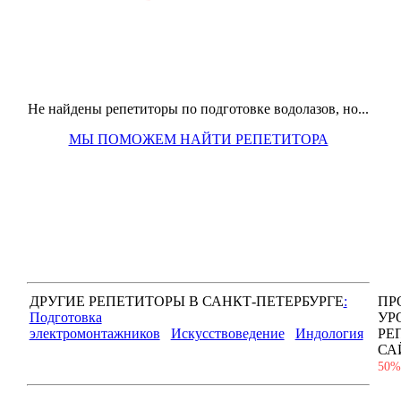
Не найдены репетиторы по подготовке водолазов, но...
МЫ ПОМОЖЕМ НАЙТИ РЕПЕТИТОРА
ДРУГИЕ РЕПЕТИТОРЫ В САНКТ-ПЕТЕРБУРГЕ
:
ПР
Подготовка
УР
электромонтажников
Искусствоведение
Индология
РЕ
СА
50%