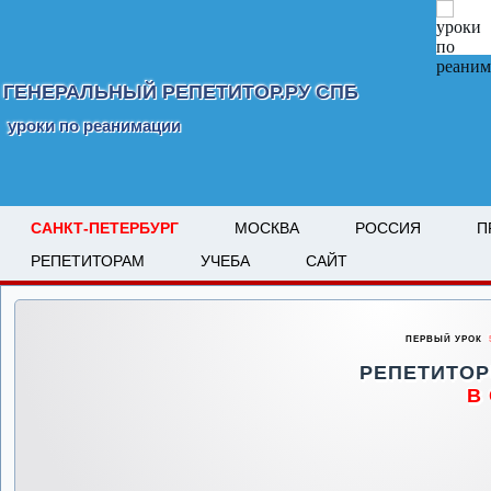
ГЕНЕРАЛЬНЫЙ РЕПЕТИТОР.РУ СПБ
уроки по реанимации
САНКТ-ПЕТЕРБУРГ
МОСКВА
РОССИЯ
П
РЕПЕТИТОРАМ
УЧЕБА
САЙТ
ПЕРВЫЙ УРОК
5
РЕПЕТИТОР
В