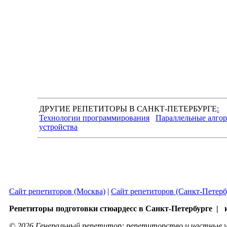
ДРУГИЕ РЕПЕТИТОРЫ В САНКТ-ПЕТЕРБУРГЕ
:
Технологии программирования
Параллельные алго
устройства
Сайт репетиторов (Москва)
|
Сайт репетиторов (Санкт-Петерб
Репетиторы подготовки стюардесс в Санкт-Петербурге | к
© 2026 Генеральный репетитор: репетиторство и частные у