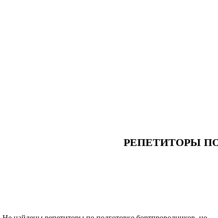
РЕПЕТИТОРЫ П
Не найдены репетиторы по подготовке бортпроводников, но...