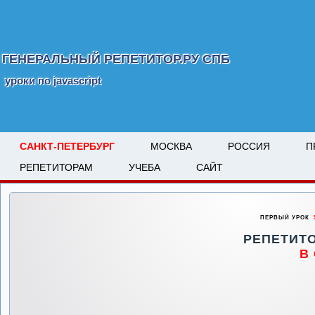
ГЕНЕРАЛЬНЫЙ РЕПЕТИТОР.РУ СПБ
уроки по javascript
САНКТ-ПЕТЕРБУРГ
МОСКВА
РОССИЯ
П
РЕПЕТИТОРАМ
УЧЕБА
САЙТ
ПЕРВЫЙ УРОК
5
РЕПЕТИТО
В