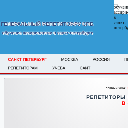
ГЕНЕРАЛЬНЫЙ РЕПЕТИТОР.РУ СПБ
обучение ассириологии в санкт-петербурге
САНКТ-ПЕТЕРБУРГ
МОСКВА
РОССИЯ
П
РЕПЕТИТОРАМ
УЧЕБА
САЙТ
ПЕРВЫЙ УРОК
5
РЕПЕТИТОРЫ
В