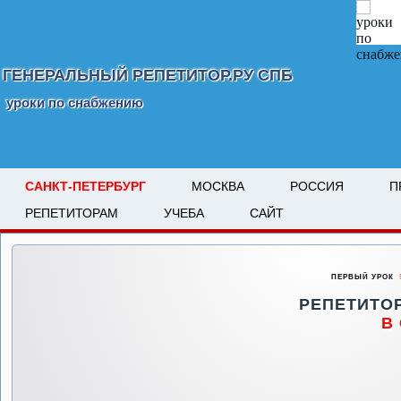
ГЕНЕРАЛЬНЫЙ РЕПЕТИТОР.РУ СПБ
уроки по снабжению
САНКТ-ПЕТЕРБУРГ
МОСКВА
РОССИЯ
П
РЕПЕТИТОРАМ
УЧЕБА
САЙТ
ПЕРВЫЙ УРОК
5
РЕПЕТИТО
В