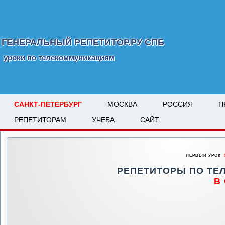
ГЕНЕРАЛЬНЫЙ РЕПЕТИТОР.РУ СПБ
уроки по телекоммуникациям
САНКТ-ПЕТЕРБУРГ
МОСКВА
РОССИЯ
П
РЕПЕТИТОРАМ
УЧЕБА
САЙТ
ПЕРВЫЙ УРОК
5
РЕПЕТИТОРЫ ПО ТЕ
В